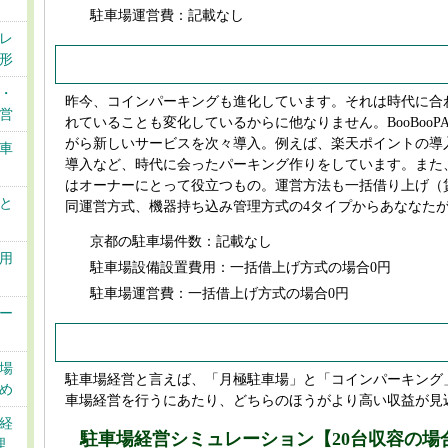
駐車場運営費：記載なし
レ
形
BooBooPARK
・
昨今、コインパーキングも進化しています。それは時代に合
営
れていることも変化しているからに他なりません。BooBooP
がら新しいサービスを次々導入。例えば、楽天ポイントの導入やGoo
車
導入など、時代に会ったパーキング作りをしています。また
はオーナーにとって役立つもの。運営方法も一括借り上げ（
と
同運営方式、機器持ち込み管理方式の4タイプからあななた
京都の駐車場件数：記載なし
用
駐車場設備設置費用：一括借上げ方式の場合0円
駐車場運営費：一括借上げ方式の場合0円
ー
京都の駐車場経営事情
場
駐車場経営と言えば、「月極駐車場」と「コインパーキング
め
車場経営を行うにあたり、どちらのほうがより高い収益が見
経
駐車場経営シミュレーション【20台収容の場
理