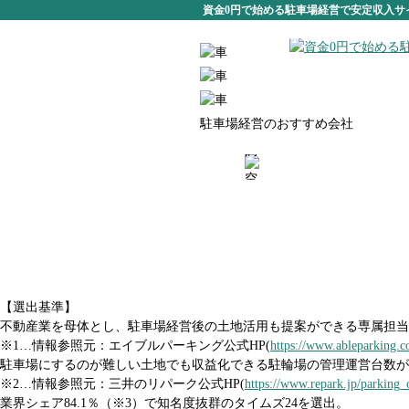
資金0円で始める駐車場経営で安定収入サ
駐車場経営の
おすすめ
会社
【選出基準】
不動産業を母体とし、駐車場経営後の土地活用も提案ができる専属担当
※1…情報参照元：エイブルパーキング公式HP(
https://www.ableparking.co.
駐車場にするのが難しい土地でも収益化できる駐輪場の管理運営台数が43
※2…情報参照元：三井のリパーク公式HP(
https://www.repark.jp/parking_
業界シェア84.1％（※3）で知名度抜群のタイムズ24を選出。