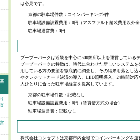
は必見です。
京都の駐車場件数：コインパーキング9件
駐車場設備設置費用：0円（アスファルト舗装費用以外全
駐車場運営費：0円
ブーブーパーク
ブーブーパークは近畿を中心に500箇所以上を運営している
ブーブーパークの特徴は、時代に合わせた新しいシステムを
用している方の要望を徹底的に調査し、その結果を落とし込んで
やクレジットカード決済の導入、LED照明導入、24時間対応
基
人ひとりに合った駐車場経営を提案しています。
京都の駐車場件数：記載なし
り
駐車場設備設置費用：0円（賃貸借方式の場合）
直
駐車場運営費：記載なし
営
株式会社コンセプト
株式会社コンセプトは京都市内全域でコインパーキングを運