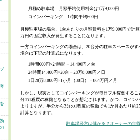
月極め駐車場…月額平均使用料金は1万9,000円
コインパーキング…1時間平均600円
月極駐車場の場合、1台あたりの月額賃料を1万9,000円で計算
万円の固定収入が発生することになります。
一方コインパーキングの場合は、20台分の駐車スペースがす
場合は下記の計算式になります。
1時間600円×24時間＝14,400円／台
ブ
24時間14,400円×20台＝28万8,000円／日
1日28万8,000円×1か月（30日）＝864万円／月
客
しかし、現実としてコインパーキングが毎日フル稼働するこ
分の1程度の稼働となることが想定されます。かつ、コイン
を
よりますが、半分から3分の1程度の稼働でも1か月あたり約25
計算となります。
効
駐車場経営は儲かる？オーナーの年
の