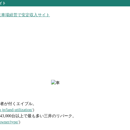
イト
者が付くエイブル。
jp/land-utilization/
）
,000台以上で最も多い三井のリパーク。
owner/type/
）