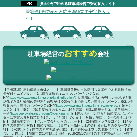
資金0円で始める駐車場経営で安定収入サイト
おすすめ
駐車場経営の
会社
【選出基準】
不動産業を母体とし、駐車場経営後の土地活用も提案ができる専属担当
者が付くエイブル。
※1…情報参照元：エイブルパーキング公式
HP(
https://www.ableparking.co.jp/land-utilization/
）
駐車場にするのが難しい土地でも収
益化できる駐輪場の管理運営台数が43,000台以上で最も多い三井のリパーク。
※2…情
報参照元：三井のリパーク公式HP(
https://www.repark.jp/parking_owner/type/
）
業界シ
ェア84.1％（※3）で知名度抜群のタイムズ24を選出。
※3…情報参照元：業界動向サ
ーチ(
https://gyokai-search.com/3-parking.html
)
【表の見方】
対応力と信頼度のバロメー
ターは下記の各対応項目を1点として計算しています。
対応力項目：【一括借り上げ対
応】【駐輪場対応】【グループ会社からのサポート】【24時間トラブル対応】【1か月
以内の事業開始対応】
信頼度項目：【資本金一億円以上の会社またはそのグループ会
社】【 公式HPに全国での運営実績が記載】【3年連続売上プラス成長（※4）】【資本
金5千万以上】【創業年数10年以上】※4…2018-2020の各社の年度営業売り上げ÷前年