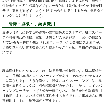
の翌月分の賃料、最低利用期間前の中途解約による違約金、敷金・
保証金からの差引精算などです。一般的には賃料の1〜2か月分が目
安で、期日を過ぎてしまうと1か月分余計に発生するため、解約タイ
ミングには注意しましょう。
清掃・点検・手続き費用
最終明け渡しに必要な軽作業や書類関係のコストです。駐車スペー
スや設備周辺の清掃、電気・通信などの契約解除・行政への届出な
どで1〜5万円程度が想定されます。一見小さな費用に見えますが、
点検や立ち会い業者費を含むと費用がかさむため、事前の確認は必
須です。
まとめ
駐車場経営にかかるコストは、初期費用と維持費です。駐車場経営
には、月極駐車場とコインパーキングがあり、それぞれかかるコス
トは異なります。大きな違いは、設備。コインパーキングには、集
客用の看板やロック板、料金精算機が必要です。しかし、コインパ
ーキングは一括借り上げ方式が一般的なため、運営会社が設備費用
は負担します。また維持費も運営会社の負担です。駐車場経営の初
期費用は、主に土地整備代と言えます。