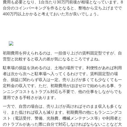
費用も必要となり、1台当たり30万円前後が相場となっています。8
台分のコインパーキングを作るとなると、整地から立ち上げまでで
400万円以上かかると考えておいた方が良いでしょう。
賃料固定型（一括借上げ）と自営型、どち
らを選ぶべき？
初期費用を抑えられるのは、一括借り上げの賃料固定型ですが、自
営型と比較すると収入の差が気になるところですよね。
駐車場の損益を決めるのは、土地の場所です。利便性があれば利用
者は次から次へと駐車場へ入ってくるわけです。賃料固定型の場
合、損益に関わらず収入は一定。売り上げが多くても少なくても一
定料金の収入です。ただ、初期費用がほぼゼロで始められる事、ラ
ンニングコストもトラブル対応も不要で、他の仕事をしながらでも
運用できる手軽さがあります。
一方で、自営の場合は、売り上げが高ければそのまま収入も多くな
り、また低ければ収入も減ります。初期費用の他にもランニングコ
スト（電話受付、警備、光熱費、機械メンテナンス等）や利用者と
のトラブルがあった際に自分で対応しなければならないことなど大