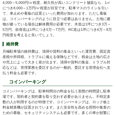
4,000～5,000円/㎡程度。耐久性が高いコンクリート舗装なら、1㎡
につき8,000～1万円/㎡程度が目安です。駐車マスのラインを引い
て、車止めや看板の設置といった費用が加わります。ただし看板
は、コインパーキングのように目立つ必要はありません。土地に建
物が建っている場合は解体費用が必要です。木造は1坪につき3万～
5万円、鉄骨造は1坪につき5万～7万円、RC造は1坪につき6万～8万
円程度を考えると良いでしょう。
維持費
月極駐車場の維持費は、清掃や賃料の集金といった運営費、固定資
産税や所得税、トラブルに備える保険などです。税金は土地の広さ
や売上によって大きく差が出ます。清掃や賃料の集金、トラブル対
応などは、管理業務を委託するのが一般的。委託する管理会社へ支
払う料金も必要です。
コインパーキング
コインパーキングは、駐車時間分の料金を払う形態の時間貸し駐車
場です。契約者と契約書を取り交わす必要がありません。不特定多
数の人が利用するのが特徴です。コインパーキングは、ロック板と
料金精算機が設置されています。また安全性を高める照明や集客の
ための看板、セキュリティシステムも必要です。多くの車が頻繁に