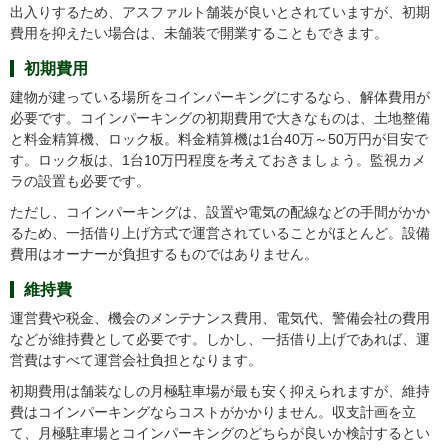
出入りするため、アスファルト舗装が良いとされていますが、初期
費用を抑えたい場合は、未舗装で開業することもできます。
初期費用
建物が建っている場所をコインパーキングにするなら、解体費用が
必要です。コインパーキングの初期費用で大きなものは、土地整備
と料金精算機、ロック板。料金精算機は1台40万～50万円が目安で
す。ロック板は、1台10万円程度を考えておきましょう。監視カメ
ラの設置も必要です。
ただし、コインパーキングは、設置や電気の配線などの手間がかか
るため、一括借り上げ方式で運営されていることがほとんど。設備
費用はオーナーが負担するものではありません。
維持費
運営費や税金、機会のメンテナンス費用、電気代、警備会社の費用
などが維持費として必要です。しかし、一括借り上げであれば、運
営費はすべて運営会社負担となります。
初期費用は舗装なしの月極駐車場が最も安く抑えられますが、維持
費はコインパーキングならコストがかかりません。収支計画を立
て、月極駐車場とコインパーキングのどちらが良いか検討するとい