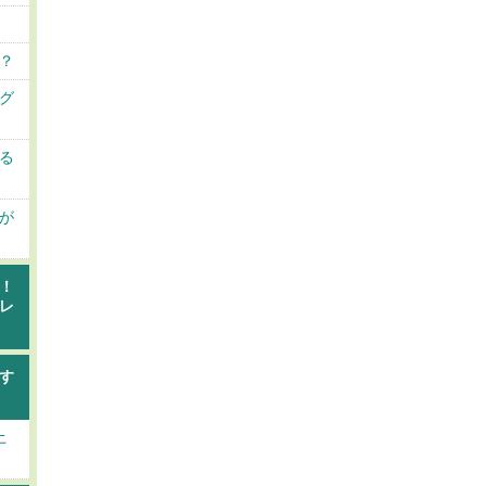
？
グ
る
が
！
レ
す
土