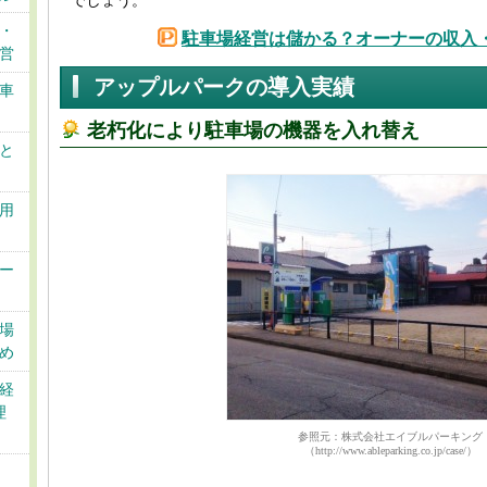
でしょう。
・
駐車場経営は儲かる？オーナーの収入
営
アップルパークの導入実績
車
老朽化により駐車場の機器を入れ替え
と
用
ー
場
め
経
理
参照元：株式会社エイブルパーキング
（http://www.ableparking.co.jp/case/）