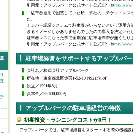
引用元：アップルパーク公式サイト公式HP
（https://www.
「駐車券運用で困惑していた所、御社の「チケットレス
た。
ナンバー認証システムで駐車券がいらないという運用方
きるイメージしかありませんでしたので導入を決定いた
駐車券レスになった事で画期的に駐車場渋滞が無くなり
引用元：アップルパーク公式サイト公式HP
（https://www.
駐車場経営をサポートするアップルパー
基
会社名／株式会社アップルパーク
り
所在地／東京都北区赤羽1-52-10 NS2ビル8F
直
設立／1991年8月
資本金／89,600,000円
営
アップルパークの駐車場経営の特徴
初期投資・ランニングコストが0円！
アップルパークでは、駐車場経営をスタートする際の機器設