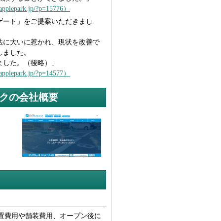
applepark.jp/?p=15776）
ゲート」をご提案いただきまし
法に大いに惹かれ、現状を改善で
しました。
ました。（後略）」
applepark.jp/?p=14577）
クの会社概要
置費用や舗装費用、オープン後に