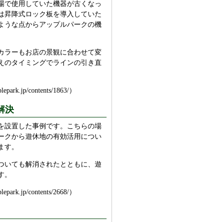
場で使用していた機器が古くなっ
は昇降式ロック板を導入していた
ような点からアップルパークの機
カラーもお店の景観に合わせて変
えのタイミングでラインの引き直
jp/contents/1863/）
解決
を設置した事例です。こちらの場
ークから遊休地の有効活用につい
ます。
ついても解消されたとともに、遊
す。
jp/contents/2668/）