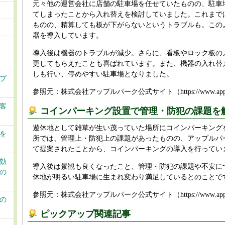
元々他の運営会社に店舗の駐車場を任せていたものの、駐車
てしまったことから入れ替えを検討していました。これまで
ものの、精算しても板が下がらないというトラブルも。この
器を導入しています。
導入後は機器のトラブルが減少。さらに、看板やロック板の
更してもらえたことも喜ばれています。また、機器の入れ替
しも行い、停めやすい駐車場となりました。
ブ
参照元：株式会社アップルパーク公式サイト（https://www.applepark.
客
コインパーキング設置で管理・防犯の課題を
遊休地として雑草が生い茂っていた場所にコインパーキング
を
所では、管理上・防犯上の課題があったものの、アップルパ
て提案されたことから、コインパーキングの導入を行ってい
効
導入後は景観も良くなったこと、管理・防犯の課題や不安に
の
休地が明るい駐車場に生まれ変わり満足しているとのことで
参照元：株式会社アップルパーク公式サイト（https://www.applepark.
の
ピックアップ関連記事