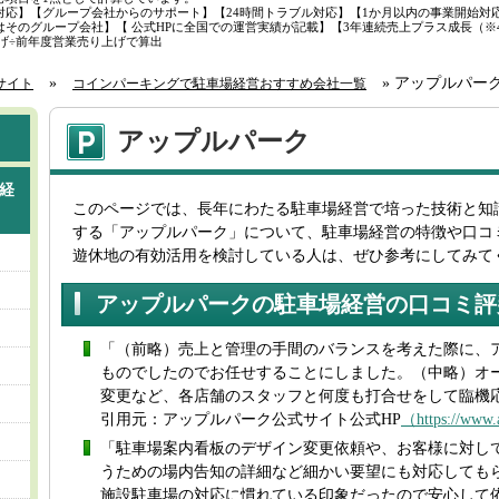
対応】【グループ会社からのサポート】【24時間トラブル対応】【1か月以内の事業開始対
そのグループ会社】【 公式HPに全国での運営実績が記載】【3年連続売上プラス成長（※4
り上げ÷前年度営業売り上げで算出
»
»
アップルパー
サイト
コインパーキングで駐車場経営おすすめ会社一覧
アップルパーク
経
このページでは、長年にわたる駐車場経営で培った技術と知
する「アップルパーク」について、駐車場経営の特徴や口コ
遊休地の有効活用を検討している人は、ぜひ参考にしてみて
アップルパークの駐車場経営の口コミ評
「（前略）売上と管理の手間のバランスを考えた際に、
ものでしたのでお任せすることにしました。（中略）オ
変更など、各店舗のスタッフと何度も打合せをして臨機
引用元：アップルパーク公式サイト公式HP
（https://www.
「駐車場案内看板のデザイン変更依頼や、お客様に対し
うための場内告知の詳細など細かい要望にも対応しても
施設駐車場の対応に慣れている印象だったので安心して