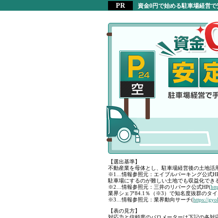
資金0円で始める駐車場経営で
【選出基準】
不動産業を母体とし、駐車場経営後の土地活
※1…情報参照元：エイブルパーキング公式HP
駐車場にするのが難しい土地でも収益化できる
※2…情報参照元：三井のリパーク公式HP(
htt
業界シェア84.1％（※3）で知名度抜群のタイ
※3…情報参照元：業界動向サーチ(
https://gy
【表の見方】
対応力と信頼度のバロメーターは下記の各対