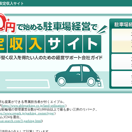
安定収入サイト
用も提案ができる専属担当者が付くエイブル。
(
https://www.ableparking.co.jp/land-utilization/
）
駐輪場の管理運営台数が43,000台以上で最も多い三井のリパーク。
ps://www.repark.jp/parking_owner/type/
）
ムズ24を選出。
okai-search.com/3-parking.html
)
応項目を1点として計算しています。