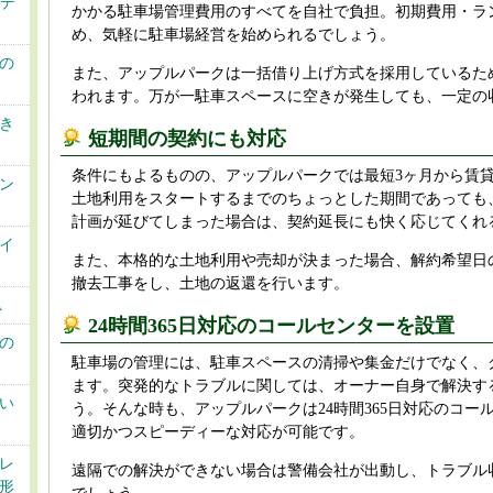
・デ
かかる駐車場管理費用のすべてを自社で負担。初期費用・ラ
め、気軽に駐車場経営を始められるでしょう。
の
また、アップルパークは一括借り上げ方式を採用しているた
われます。万が一駐車スペースに空きが発生しても、一定の
き
短期間の契約にも対応
条件にもよるものの、アップルパークでは最短3ヶ月から賃
ン
土地利用をスタートするまでのちょっとした期間であっても
計画が延びてしまった場合は、契約延長にも快く応じてくれ
イ
また、本格的な土地利用や売却が決まった場合、解約希望日の
撤去工事をし、土地の返還を行います。
A
24時間365日対応のコールセンターを設置
の
駐車場の管理には、駐車スペースの清掃や集金だけでなく、
ます。突発的なトラブルに関しては、オーナー自身で解決す
い
う。そんな時も、アップルパークは24時間365日対応のコー
適切かつスピーディーな対応が可能です。
レ
遠隔での解決ができない場合は警備会社が出動し、トラブル
形