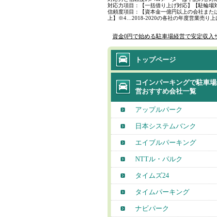
対応力項目：【一括借り上げ対応】【駐輪場
信頼度項目：【資本金一億円以上の会社または
上】※4…2018-2020の各社の年度営業売
資金0円で始める駐車場経営で安定収入
トップページ
コインパーキングで駐車場
営おすすめ会社一覧
アップルパーク
日本システムバンク
エイブルパーキング
NTTル・パルク
タイムズ24
タイムパーキング
ナビパーク