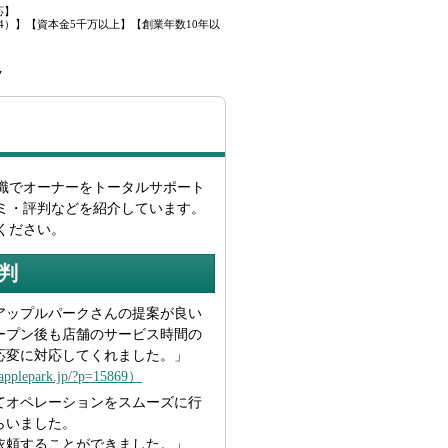
応】
）】【資本金5千万以上】【創業年数10年以
ク
識でオーナーをトータルサポート
ミ・評判などを紹介しています。
ください。
判
アップルパークさんの提案が良い
ープン後も店舗のサービス時間の
応変に対応してくれました。」
applepark.jp/?p=15869）
てオペレーションをスムーズに行
らいました。
依頼することができました。」