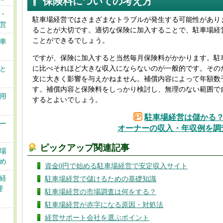
保険料についての考え方
・
駐車場経営ではさまざまなトラブルが発生する可能性があり
営
ることが大切です。適切な保険に加入することで、駐車場経
ことができるでしょう。
車
ですが、保険に加入すると当然毎月保険料がかかります。駐
に比べそれほど大きな収入にならないのが一般的です。その
と
支に大きく影響を与えかねません。補償内容によって年額数
す。補償内容と保険料をしっかり検討し、無理のない範囲で
用
するとよいでしょう。
駐車場経営は儲かる
ー
オーナーの収入・年収例を調
ピックアップ関連記事
場
め
資金0円で始める駐車場経営で安定収入サイト
経
駐車場経営で儲けるための基礎知識
理
駐車場経営の市場調査は何をする？
駐車場経営が赤字になる原因・対処法
経営サポート会社を選ぶポイント