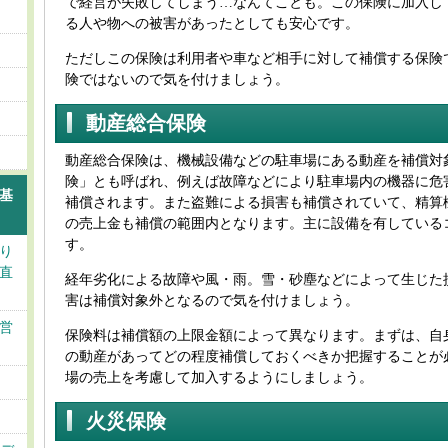
で経営が失敗してしまう…なんてことも。この保険に加入し
る人や物への被害があったとしても安心です。
ただしこの保険は利用者や車など相手に対して補償する保険
険ではないので気を付けましょう。
動産総合保険
動産総合保険は、機械設備などの駐車場にある動産を補償対
険」とも呼ばれ、例えば故障などにより駐車場内の機器に危
基
補償されます。また盗難による損害も補償されていて、精算
の売上金も補償の範囲内となります。主に設備を有している
す。
り
直
経年劣化による故障や風・雨。雪・砂塵などによって生じた
害は補償対象外となるので気を付けましょう。
営
保険料は補償額の上限金額によって異なります。まずは、自
の動産があってどの程度補償しておくべきか把握することが
場の売上を考慮して加入するようにしましょう。
火災保険