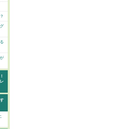
？
グ
る
が
！
レ
す
土