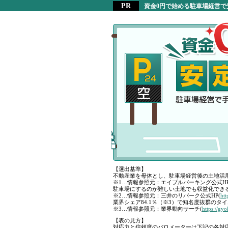
資金0円で始める駐車場経営で
【選出基準】
不動産業を母体とし、駐車場経営後の土地活
※1…情報参照元：エイブルパーキング公式HP
駐車場にするのが難しい土地でも収益化できる
※2…情報参照元：三井のリパーク公式HP(
htt
業界シェア84.1％（※3）で知名度抜群のタイ
※3…情報参照元：業界動向サーチ(
https://gy
【表の見方】
対応力と信頼度のバロメーターは下記の各対