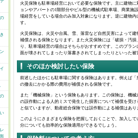
・デ
火災保険も駐車場経営において必要な保険です。主に建物に
ョンやアパートの1階部分やビル型の機械式駐車場、商業施
場経営をしている場合のみ加入対象になります。逆に建物内
の
す。
火災保険は、火災や台風、雪、落雷など自然災害によって建
き
補償される保険となります。また火災保険には「破損・汚損
り、駐車場経営の場合はそちらがおすすめです。このプラン
ン
面が壊されてしまったり落書きされてしまったりといった被
そのほか検討したい保険
イ
前述したほかにも駐車場に関する保険はあります。例えば「
の撤去にかかる際の費用が補償される保険です。
A
また「機械保険」という保険もあります。この保険は、機械
の
の誤作動による人的ミスで発生した損害について補償を受け
と似ていますが、動産総合保険では誤作動による補償はあり
い
このようにさまざまな保険を把握しておくことで、加入して
分についても効率的な保険適用ができるでしょう。
レ
形