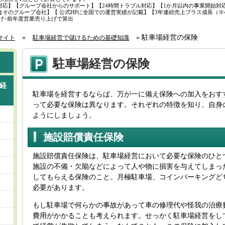
対応】【グループ会社からのサポート】【24時間トラブル対応】【1か月以内の事業開始対
そのグループ会社】【 公式HPに全国での運営実績が記載】【3年連続売上プラス成長（※4
り上げ÷前年度営業売り上げで算出
»
»
駐車場経営の保険
サイト
駐車場経営で儲けるための基礎知識
駐車場経営の保険
経
駐車場を経営するならば、万が一に備え保険への加入をおす
って必要な保険は異なります。それぞれの特徴を知り、自身
ようにしましょう。
施設賠償責任保険
施設賠償責任保険は、駐車場経営において必要な保険のひと
施設の不備・欠陥などによって人や物に損害を与えてしまっ
してもらえる保険のこと。月極駐車場、コインパーキングど
必要があります。
もし駐車場で何らかの事故があって車の修理代や怪我の治療
費用がかかることも考えられます。せっかく駐車場経営をし