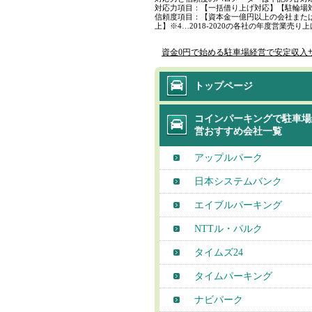
対応力項目：【一括借り上げ対応】【駐輪場
信頼度項目：【資本金一億円以上の会社または
上】※4…2018-2020の各社の年度営業売
資金0円で始める駐車場経営で安定収入
トップページ
コインパーキングで駐車場
営おすすめ会社一覧
アップルパーク
日本システムバンク
エイブルパーキング
NTTル・パルク
タイムズ24
タイムパーキング
ナビパーク