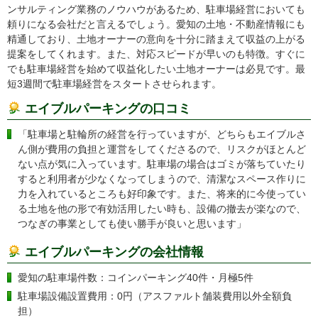
ンサルティング業務のノウハウがあるため、駐車場経営においても
頼りになる会社だと言えるでしょう。愛知の土地・不動産情報にも
精通しており、土地オーナーの意向を十分に踏まえて収益の上がる
提案をしてくれます。また、対応スピードが早いのも特徴。すぐに
でも駐車場経営を始めて収益化したい土地オーナーは必見です。最
短3週間で駐車場経営をスタートさせられます。
エイブルパーキングの口コミ
「駐車場と駐輪所の経営を行っていますが、どちらもエイブルさ
ん側が費用の負担と運営をしてくださるので、リスクがほとんど
ない点が気に入っています。駐車場の場合はゴミが落ちていたり
すると利用者が少なくなってしまうので、清潔なスペース作りに
力を入れているところも好印象です。また、将来的に今使ってい
る土地を他の形で有効活用したい時も、設備の撤去が楽なので、
つなぎの事業としても使い勝手が良いと思います」
エイブルパーキングの会社情報
愛知の駐車場件数：コインパーキング40件・月極5件
駐車場設備設置費用：0円（アスファルト舗装費用以外全額負
担）