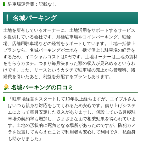
駐車場運営費：記載なし
名城パーキング
土地を所有しているオーナーに、土地活用をサポートするサービス
を提供している会社です。月極駐車場やコインパーキング、駐輪
場、店舗用駐車場などの経営をサポートしています。土地一括借上
プランなら、名城パーキングが土地を一括で借上し駐車場の経営を
するため、イニシャルコストは0円です。土地オーナーは土地の賃料
をもらうカタチ。つまり毎月決まった額の収入が見込めるというわ
けです。また、リースというカタチで駐車場の売上から管理料、諸
経費を引いたあと、利益を分配するプランもあります。
名城パーキングの口コミ
「駐車場経営をスタートして10年以上経ちますが、エイブルさん
はいつも親身な対応をしてくれるため安心です。借り上げシステ
ムによって毎月安定した収入がありますし、併設している月極駐
車場の契約率も増加し、さまざまな面で相乗効果を得られていま
す。土地の形状的に死角となる場所があったのですが、防犯カメ
ラを設置してもらえたことで利用者も安心して利用でき、私自身
も助かりました」