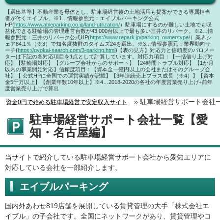
【選出基準】
不動産業を母体とし、駐車場経営後の土地活用も提案ができる専属担当
者が付くエイブル。
※1…情報参照元：エイブルパーキング公式
HP(
https://www.ableparking.co.jp/land-utilization/
）
駐車場にするのが難しい土地でも収
益化できる駐輪場の管理運営台数が43,000台以上で最も多い三井のリパーク。
※2…情
報参照元：三井のリパーク公式HP(
https://www.repark.jp/parking_owner/type/
）
業界シ
ェア84.1％（※3）で知名度抜群のタイムズ24を選出。
※3…情報参照元：業界動向サ
ーチ(
https://gyokai-search.com/3-parking.html
)
【表の見方】
対応力と信頼度のバロメー
ターは下記の各対応項目を1点として計算しています。
対応力項目：【一括借り上げ対
応】【駐輪場対応】【グループ会社からのサポート】【24時間トラブル対応】【1か月
以内の事業開始対応】
信頼度項目：【資本金一億円以上の会社またはそのグループ会
社】【 公式HPに全国での運営実績が記載】【3年連続売上プラス成長（※4）】【資本
金5千万以上】【創業年数10年以上】※4…2018-2020の各社の年度営業売り上げ÷前年
度営業売り上げで算出
»
駐車場経営サポート会社
資金0円で始める駐車場経営で安定収入サイト
駐車場経営サポート会社一覧【愛
知・名古屋編】
当サイトで紹介している駐車場経営サポート会社から愛知エリアに
対応している会社を一部紹介します。
エイブルパーキング
国内外あわせ819店舗を展開している賃貸管理の大手「株式会社エ
イブル」の子会社です。全国にネットワークがあり、賃貸管理やコ